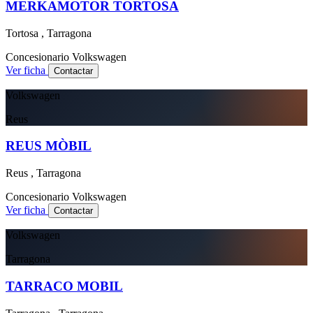
MERKAMOTOR TORTOSA
Tortosa , Tarragona
Concesionario
Volkswagen
Ver ficha
Contactar
Volkswagen
Reus
REUS MÒBIL
Reus , Tarragona
Concesionario
Volkswagen
Ver ficha
Contactar
Volkswagen
Tarragona
TARRACO MOBIL