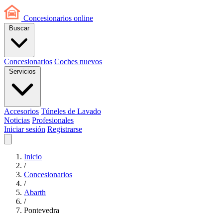
Concesionarios
online
Buscar
Concesionarios
Coches nuevos
Servicios
Accesorios
Túneles de Lavado
Noticias
Profesionales
Iniciar sesión
Registrarse
Inicio
/
Concesionarios
/
Abarth
/
Pontevedra