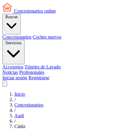
Concesionarios
online
Buscar
Concesionarios
Coches nuevos
Servicios
Accesorios
Túneles de Lavado
Noticias
Profesionales
Iniciar sesión
Registrarse
Inicio
/
Concesionarios
/
Audi
/
Cádiz