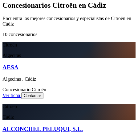
Concesionarios Citroën en Cádiz
Encuentra los mejores concesionarios y especialistas de Citroën en
Cádiz
10
concesionarios
Citroën
Algeciras
AESA
Algeciras , Cádiz
Concesionario
Citroën
Ver ficha
Contactar
Citroën
Cádiz
ALCONCHEL PELUQUI, S.L.