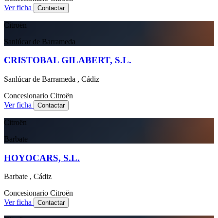
Ver ficha
Contactar
Citroën
Sanlúcar de Barrameda
CRISTOBAL GILABERT, S.L.
Sanlúcar de Barrameda , Cádiz
Concesionario
Citroën
Ver ficha
Contactar
Citroën
Barbate
HOYOCARS, S.L.
Barbate , Cádiz
Concesionario
Citroën
Ver ficha
Contactar