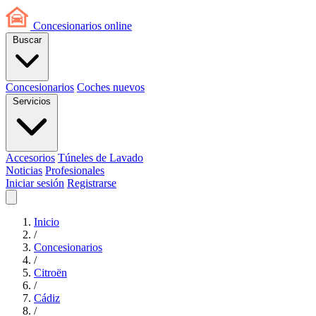
Concesionarios
online
Buscar
Concesionarios
Coches nuevos
Servicios
Accesorios
Túneles de Lavado
Noticias
Profesionales
Iniciar sesión
Registrarse
Inicio
/
Concesionarios
/
Citroën
/
Cádiz
/