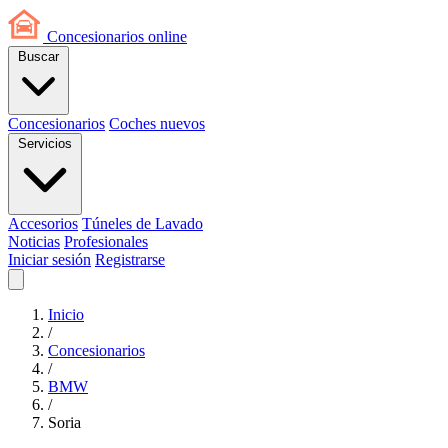
Concesionarios
online
Buscar
Concesionarios
Coches nuevos
Servicios
Accesorios
Túneles de Lavado
Noticias
Profesionales
Iniciar sesión
Registrarse
Inicio
/
Concesionarios
/
BMW
/
Soria