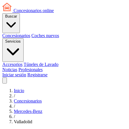
Concesionarios
online
Buscar
Concesionarios
Coches nuevos
Servicios
Accesorios
Túneles de Lavado
Noticias
Profesionales
Iniciar sesión
Registrarse
Inicio
/
Concesionarios
/
Mercedes-Benz
/
Valladolid