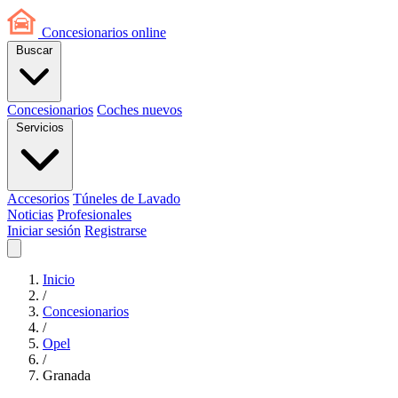
Concesionarios
online
Buscar
Concesionarios
Coches nuevos
Servicios
Accesorios
Túneles de Lavado
Noticias
Profesionales
Iniciar sesión
Registrarse
Inicio
/
Concesionarios
/
Opel
/
Granada