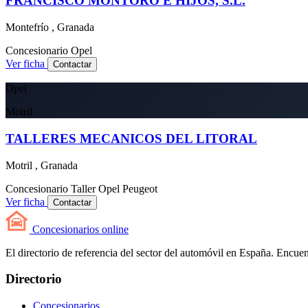
FRANCISCO MONTORO E HIJOS, S.L.
Montefrío , Granada
Concesionario
Opel
Ver ficha
Contactar
Opel
Motril
TALLERES MECANICOS DEL LITORAL
Motril , Granada
Concesionario
Taller
Opel
Peugeot
Ver ficha
Contactar
Concesionarios
online
El directorio de referencia del sector del automóvil en España. Encuent
Directorio
Concesionarios