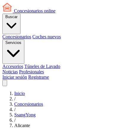
Concesionarios
online
Buscar
Concesionarios
Coches nuevos
Servicios
Accesorios
Túneles de Lavado
Noticias
Profesionales
Iniciar sesión
Registrarse
Inicio
/
Concesionarios
/
SsangYong
/
Alicante