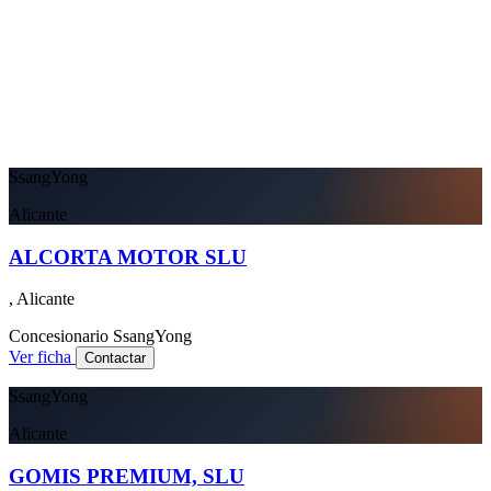
SsangYong
Alicante
ALCORTA MOTOR SLU
, Alicante
Concesionario
SsangYong
Ver ficha
Contactar
SsangYong
Alicante
GOMIS PREMIUM, SLU