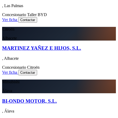
, Las Palmas
Concesionario
Taller
BYD
Ver ficha
Contactar
Citroën
Albacete
MARTINEZ YAÑEZ E HIJOS, S.L.
, Albacete
Concesionario
Citroën
Ver ficha
Contactar
Mitsubishi
Álava
BI-ONDO MOTOR, S.L.
, Álava