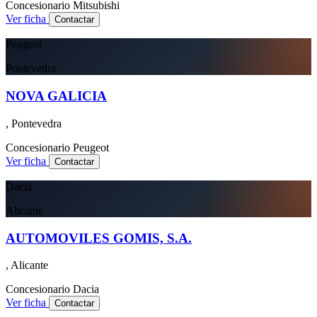
Concesionario
Mitsubishi
Ver ficha
Contactar
Peugeot
Pontevedra
NOVA GALICIA
, Pontevedra
Concesionario
Peugeot
Ver ficha
Contactar
Dacia
Alicante
AUTOMOVILES GOMIS, S.A.
, Alicante
Concesionario
Dacia
Ver ficha
Contactar