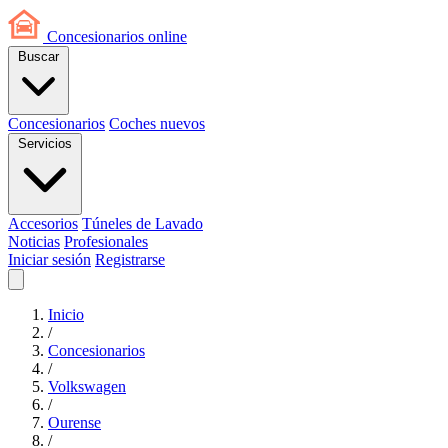
Concesionarios
online
Buscar
Concesionarios
Coches nuevos
Servicios
Accesorios
Túneles de Lavado
Noticias
Profesionales
Iniciar sesión
Registrarse
Inicio
/
Concesionarios
/
Volkswagen
/
Ourense
/