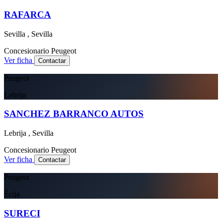
RAFARCA
Sevilla , Sevilla
Concesionario
Peugeot
Ver ficha
Contactar
Peugeot
Lebrija
SANCHEZ BARRANCO AUTOS
Lebrija , Sevilla
Concesionario
Peugeot
Ver ficha
Contactar
Peugeot
Écija
SURECI