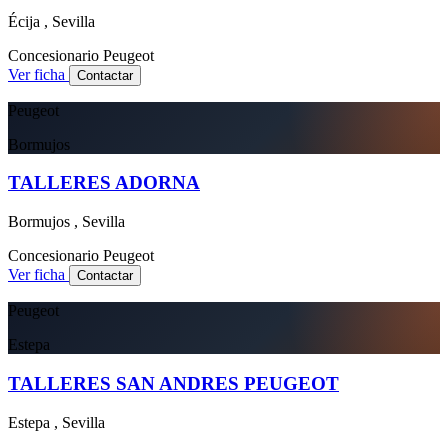
Écija , Sevilla
Concesionario
Peugeot
Ver ficha
Contactar
Peugeot
Bormujos
TALLERES ADORNA
Bormujos , Sevilla
Concesionario
Peugeot
Ver ficha
Contactar
Peugeot
Estepa
TALLERES SAN ANDRES PEUGEOT
Estepa , Sevilla