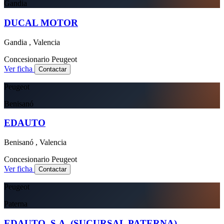
Gandia
DUCAL MOTOR
Gandia , Valencia
Concesionario
Peugeot
Ver ficha
Contactar
Peugeot
Benisanó
EDAUTO
Benisanó , Valencia
Concesionario
Peugeot
Ver ficha
Contactar
Peugeot
Paterna
EDAUTO, S.A. (SUCURSAL PATERNA)