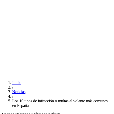
Inicio
/
Noticias
/
Los 10 tipos de infracción o multas al volante más comunes
en España