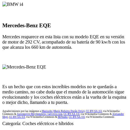
Mercedes-Benz EQE
Mercedes reaparece en esta lista con su modelo EQE en su versión
de motor de 292 CV, acompañado de su batería de 90 kw/h con los
que alcanza los 660 km de autonomía.
Es un hecho que con estos increíbles modelos no te quedarás a
medio camino, no cabe duda que el mundo de la automoción sigue
evolucionando y los coches eléctricos están a la vuelta de la esquina
o mejor dicho, llamando a tu puerta.
Agradecimiento por las imágenes a
Mariordo (Mario Roberto Durán Ortiz)
,
CC BY-SA 4.0
, via Wikimedia
Commons &
Automotive Rhythmshttp://artvlive.com
,
CC BY-SA 4.0
, via Wikimedia Commons &
Alexander
Migl
,
CC BY-SA 4.0
, via Wikimedia Commons &
MrWalkr
,
CC BY-SA 4.0
, via Wikimedia Commons
Categoría:
Coches eléctricos e híbridos