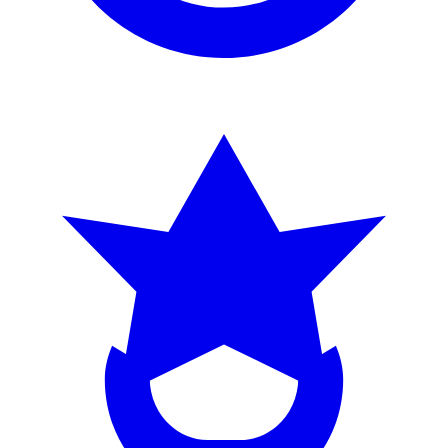
Coches eléctricos e híbridos
Chery establece su primera sede europea en Liverpool y explora una
alianza con Jaguar Land Rover
31/01/2026
Coches eléctricos e híbridos
5 motivos para no comprarte un coche eléctrico
18/09/2024
Coches eléctricos e híbridos
Los mejores coches eléctricos 2024
11/09/2024
Coches eléctricos e híbridos
Coches eléctricos en 2024